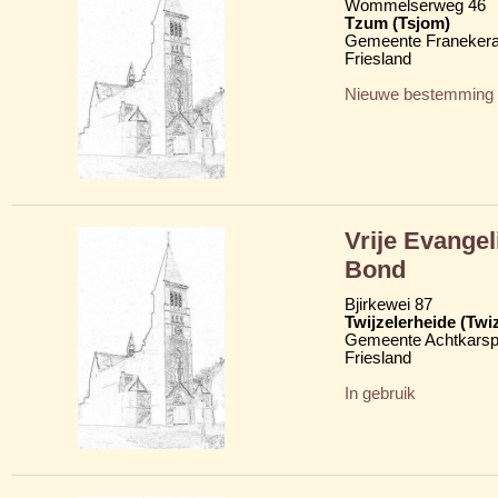
Wommelserweg 46
Tzum (Tsjom)
Gemeente Franekera
Friesland
Nieuwe bestemming
Vrije Evange
Bond
Bjirkewei 87
Twijzelerheide (Twi
Gemeente Achtkarsp
Friesland
In gebruik