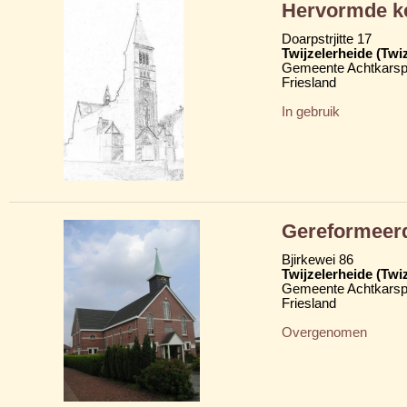
Hervormde k
Doarpstrjitte 17
Twijzelerheide (Twi
Gemeente Achtkarsp
Friesland
In gebruik
Gereformeer
Bjirkewei 86
Twijzelerheide (Twi
Gemeente Achtkarsp
Friesland
Overgenomen