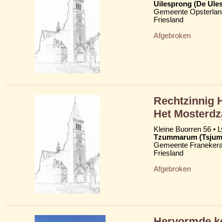
Uilesprong (De Ule
Gemeente Opsterlan
Friesland
Afgebroken
Rechtzinnig 
Het Mosterdz
Kleine Buorren 56 • 
Tzummarum (Tsju
Gemeente Franekera
Friesland
Afgebroken
Hervormde ke