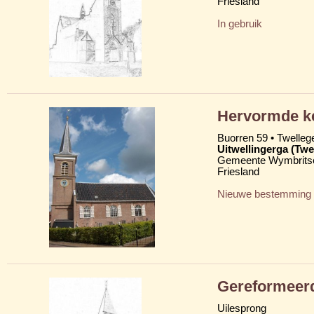
Friesland
In gebruik
Hervormde ke
Buorren 59 • Twelleg
Uitwellingerga (Twe
Gemeente Wymbritse
Friesland
Nieuwe bestemming
Gereformeerd
Uilesprong