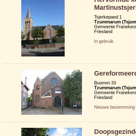
Martinustsje
Tsjerkepaed 1
Tzummarum (Tsju
Gemeente Franekera
Friesland
In gebruik
Gereformeer
Buorren 33
Tzummarum (Tsju
Gemeente Franekera
Friesland
Nieuwe bestemming
Doopsgezind