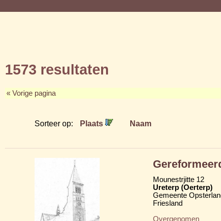
1573 resultaten
« Vorige pagina
Sorteer op:
Plaats
Naam
Gereformeer
Mounestrjitte 12
Ureterp (Oerterp)
Gemeente Opsterlan
Friesland
Overgenomen