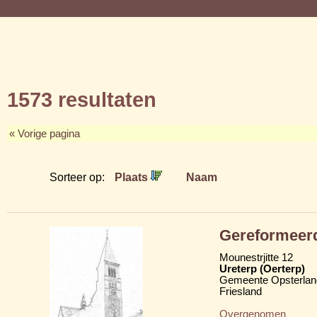
1573 resultaten
« Vorige pagina
Sorteer op:
Plaats
Naam
Gereformeer
Mounestrjitte 12
Ureterp (Oerterp)
Gemeente Opsterlan
Friesland
Overgenomen