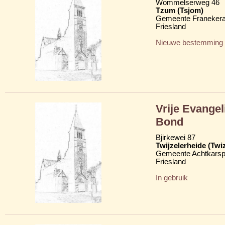
Wommelserweg 46
Tzum (Tsjom)
Gemeente Franekera
Friesland
Nieuwe bestemming
Vrije Evange
Bond
Bjirkewei 87
Twijzelerheide (Twi
Gemeente Achtkarsp
Friesland
In gebruik