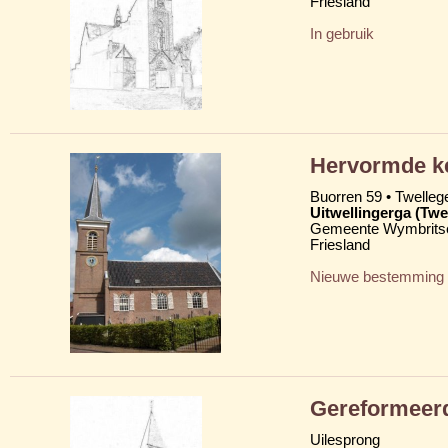
Friesland
In gebruik
Hervormde ke
Buorren 59 • Twelleg
Uitwellingerga (Twe
Gemeente Wymbritse
Friesland
Nieuwe bestemming
Gereformeerd
Uilesprong