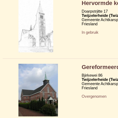
Hervormde k
Doarpstrjitte 17
Twijzelerheide (Twi
Gemeente Achtkarsp
Friesland
In gebruik
Gereformeer
Bjirkewei 86
Twijzelerheide (Twi
Gemeente Achtkarsp
Friesland
Overgenomen