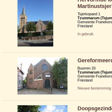
Martinustsje
Tsjerkepaed 1
Tzummarum (Tsju
Gemeente Franekera
Friesland
In gebruik
Gereformeer
Buorren 33
Tzummarum (Tsju
Gemeente Franekera
Friesland
Nieuwe bestemming
Doopsgezind