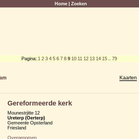
Home
|
Zoeken
Pagina:
1
2
3
4
5
6
7
8
9
10
11
12
13
14
15
.. 79
am
Kaarten
Gereformeerde kerk
Mounestrjitte 12
Ureterp (Oerterp)
Gemeente Opsterland
Friesland
Overgenomen