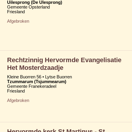
Uilesprong (De Ulesprong)
Gemeente Opsterland
Friesland
Afgebroken
Rechtzinnig Hervormde Evangelisatie
Het Mosterdzaadje
Kleine Buorren 56 • Lytse Buorren
Tzummarum (Tsjummearum)
Gemeente Franekeradeel
Friesland
Afgebroken
Hervormde kerk St Martinus - St