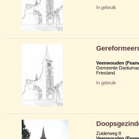
In gebruik
Gereformeer
Veenwouden (Fean
Gemeente Dantumad
Friesland
In gebruik
Doopsgezind
Zuiderweg 8
Veenwouden (Fean