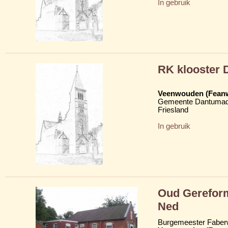
In gebruik
RK klooster 
Veenwouden (Fean
Gemeente Dantumad
Friesland
In gebruik
Oud Gerefor
Ned
Burgemeester Faber