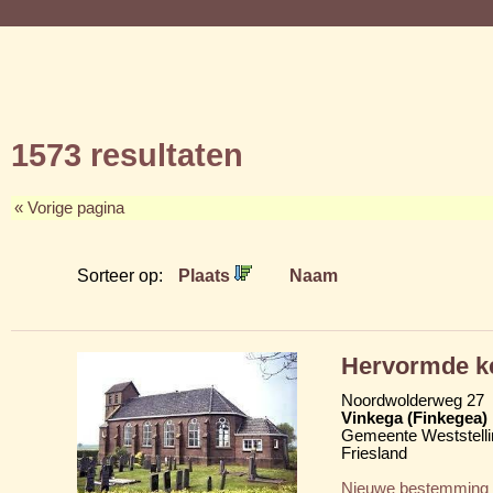
1573 resultaten
« Vorige pagina
Sorteer op:
Plaats
Naam
Hervormde k
Noordwolderweg 27
Vinkega (Finkegea)
Gemeente Weststelli
Friesland
Nieuwe bestemming