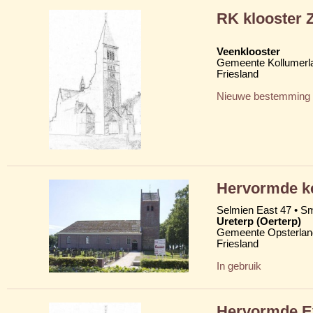
RK klooster 
Veenklooster
Gemeente Kollumerl
Friesland
Nieuwe bestemming
Hervormde ker
Selmien East 47 • Sm
Ureterp (Oerterp)
Gemeente Opsterlan
Friesland
In gebruik
Hervormde Ev