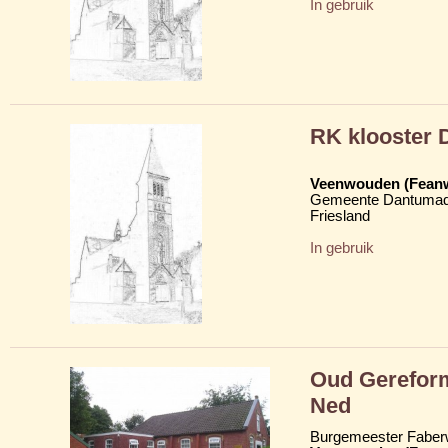
In gebruik
RK klooster 
Veenwouden (Fean
Gemeente Dantumad
Friesland
In gebruik
Oud Gerefor
Ned
Burgemeester Faber