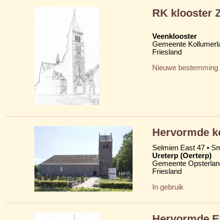
RK klooster 
Veenklooster
Gemeente Kollumerl
Friesland
Nieuwe bestemming
Hervormde ker
Selmien East 47 • Sm
Ureterp (Oerterp)
Gemeente Opsterlan
Friesland
In gebruik
Hervormde Ev