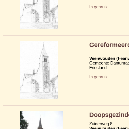
In gebruik
Gereformeer
Veenwouden (Fean
Gemeente Dantumad
Friesland
In gebruik
Doopsgezind
Zuiderweg 8
Veenwouden (Fean