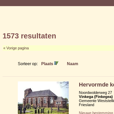
1573 resultaten
« Vorige pagina
Sorteer op:
Plaats
Naam
Hervormde k
Noordwolderweg 27
Vinkega (Finkegea)
Gemeente Weststelli
Friesland
Nieuwe bestemming