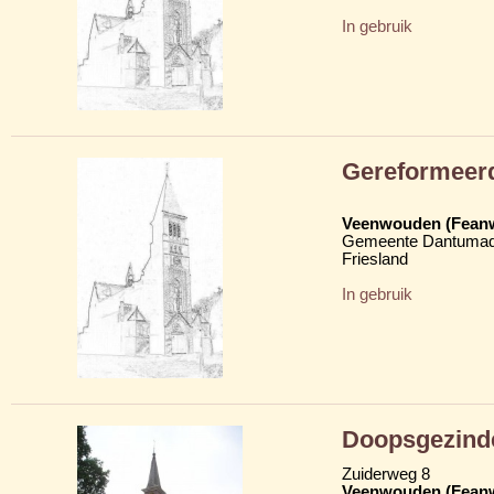
In gebruik
Gereformeer
Veenwouden (Fean
Gemeente Dantumad
Friesland
In gebruik
Doopsgezind
Zuiderweg 8
Veenwouden (Fean