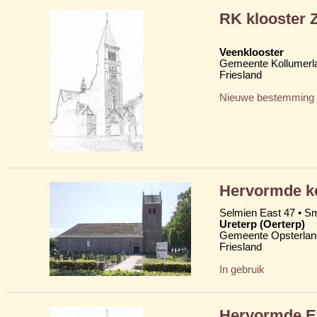
RK klooster 
Veenklooster
Gemeente Kollumerl
Friesland
Nieuwe bestemming
Hervormde ker
Selmien East 47 • Sm
Ureterp (Oerterp)
Gemeente Opsterlan
Friesland
In gebruik
Hervormde Ev