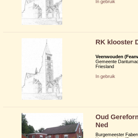
In gebruik
RK klooster 
Veenwouden (Fean
Gemeente Dantumad
Friesland
In gebruik
Oud Gerefor
Ned
Burgemeester Faber