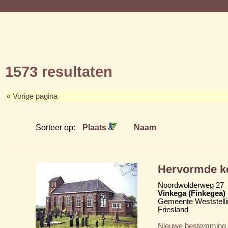
1573 resultaten
« Vorige pagina
Sorteer op:
Plaats
Naam
Hervormde k
Noordwolderweg 27
Vinkega (Finkegea)
Gemeente Weststelli
Friesland
Nieuwe bestemming