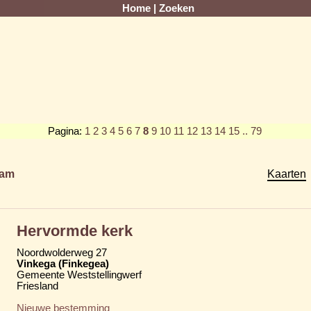
Home
|
Zoeken
Pagina:
1
2
3
4
5
6
7
8
9
10
11
12
13
14
15
.. 79
am
Kaarten
Hervormde kerk
Noordwolderweg 27
Vinkega (Finkegea)
Gemeente Weststellingwerf
Friesland
Nieuwe bestemming