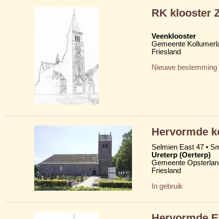
RK klooster 
Veenklooster
Gemeente Kollumerl
Friesland
Nieuwe bestemming
Hervormde ker
Selmien East 47 • Sm
Ureterp (Oerterp)
Gemeente Opsterlan
Friesland
In gebruik
Hervormde Ev