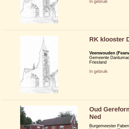
In gebruik
RK klooster 
Veenwouden (Fean
Gemeente Dantumad
Friesland
In gebruik
Oud Gerefor
Ned
Burgemeester Faber