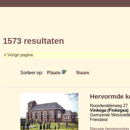
1573 resultaten
« Vorige pagina
Sorteer op:
Plaats
Naam
Hervormde k
Noordwolderweg 27
Vinkega (Finkegea)
Gemeente Weststelli
Friesland
Nieuwe bestemming