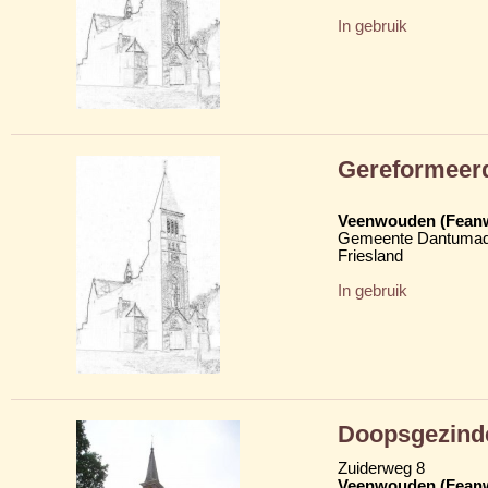
In gebruik
Gereformeer
Veenwouden (Fean
Gemeente Dantumad
Friesland
In gebruik
Doopsgezind
Zuiderweg 8
Veenwouden (Fean