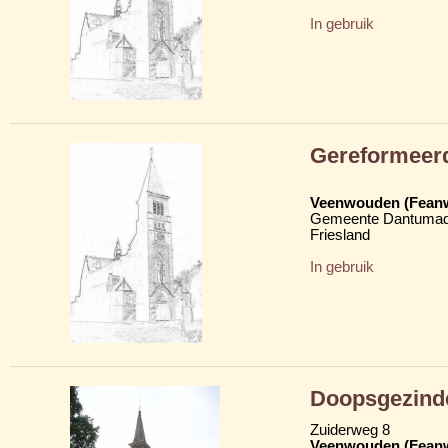
In gebruik
Gereformeer
Veenwouden (Fean
Gemeente Dantumad
Friesland
In gebruik
Doopsgezind
Zuiderweg 8
Veenwouden (Fean