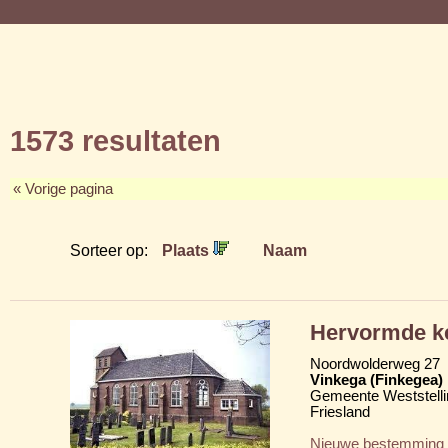
1573 resultaten
« Vorige pagina
Sorteer op:
Plaats
Naam
Hervormde k
Noordwolderweg 27
Vinkega (Finkegea)
Gemeente Weststelli
Friesland
Nieuwe bestemming