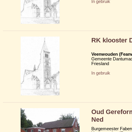
In gebruik
RK klooster 
Veenwouden (Fean
Gemeente Dantumad
Friesland
In gebruik
Oud Gerefor
Ned
Burgemeester Faber