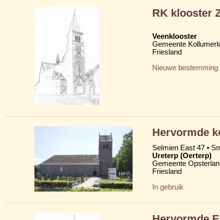
RK klooster 
Veenklooster
Gemeente Kollumerl
Friesland
Nieuwe bestemming
Hervormde ker
Selmien East 47 • Sm
Ureterp (Oerterp)
Gemeente Opsterlan
Friesland
In gebruik
Hervormde Ev