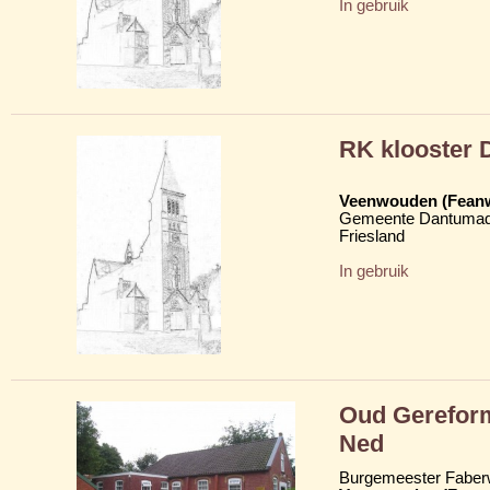
In gebruik
RK klooster 
Veenwouden (Fean
Gemeente Dantumad
Friesland
In gebruik
Oud Gerefor
Ned
Burgemeester Faber