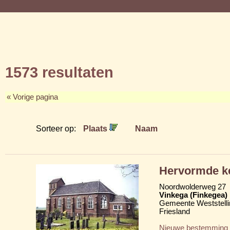
1573 resultaten
« Vorige pagina
Sorteer op:
Plaats
Naam
Hervormde k
Noordwolderweg 27
Vinkega (Finkegea)
Gemeente Weststelli
Friesland
Nieuwe bestemming