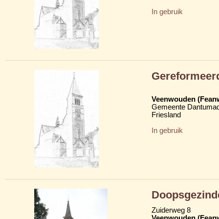
In gebruik
Gereformeer
Veenwouden (Fean
Gemeente Dantumad
Friesland
In gebruik
Doopsgezind
Zuiderweg 8
Veenwouden (Fean