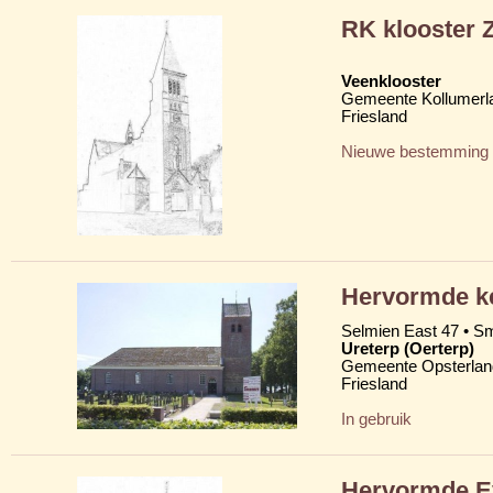
RK klooster 
Veenklooster
Gemeente Kollumerl
Friesland
Nieuwe bestemming
Hervormde ker
Selmien East 47 • Sm
Ureterp (Oerterp)
Gemeente Opsterlan
Friesland
In gebruik
Hervormde Ev