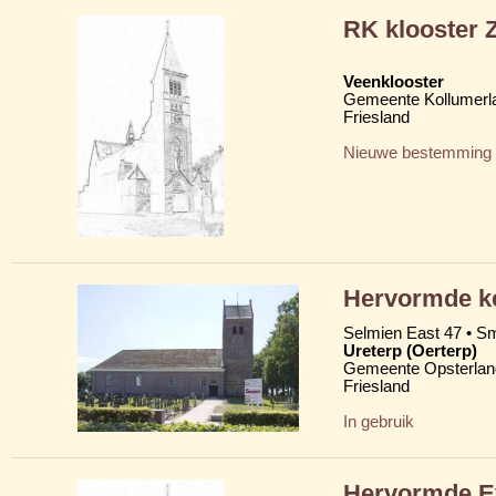
RK klooster 
Veenklooster
Gemeente Kollumerl
Friesland
Nieuwe bestemming
Hervormde ker
Selmien East 47 • Sm
Ureterp (Oerterp)
Gemeente Opsterlan
Friesland
In gebruik
Hervormde Ev