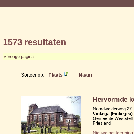
1573 resultaten
« Vorige pagina
Sorteer op:
Plaats
Naam
Hervormde k
Noordwolderweg 27
Vinkega (Finkegea)
Gemeente Weststelli
Friesland
Nieuwe bestemming