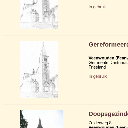
In gebruik
Gereformeer
Veenwouden (Fean
Gemeente Dantumad
Friesland
In gebruik
Doopsgezind
Zuiderweg 8
Veenwouden (Fean