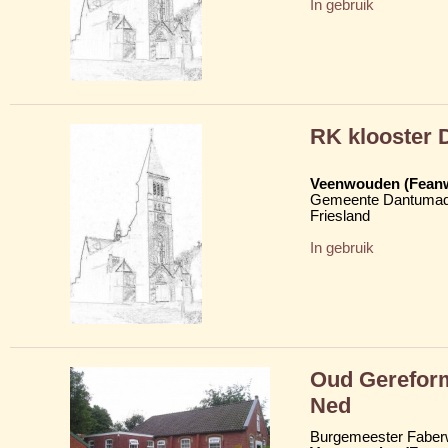
In gebruik
RK klooster 
Veenwouden (Fean
Gemeente Dantumad
Friesland
In gebruik
Oud Gerefor
Ned
Burgemeester Faber