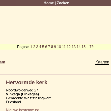
Home
|
Zoeken
Pagina:
1
2
3
4
5
6
7
8
9
10
11
12
13
14
15
.. 79
am
Kaarten
Hervormde kerk
Noordwolderweg 27
Vinkega (Finkegea)
Gemeente Weststellingwerf
Friesland
Nieuwe bestemming