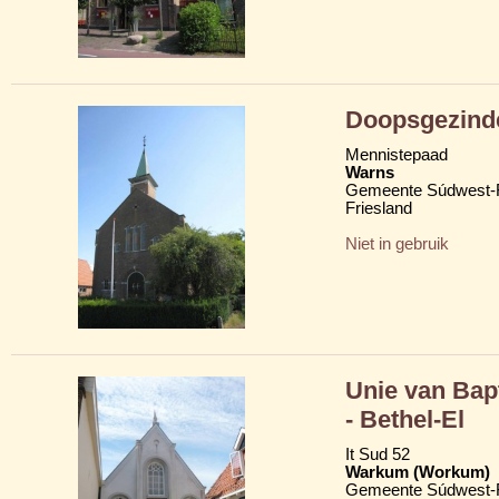
Doopsgezind
Mennistepaad
Warns
Gemeente Súdwest-F
Friesland
Niet in gebruik
Unie van Bap
- Bethel-El
It Sud 52
Warkum (Workum)
Gemeente Súdwest-F