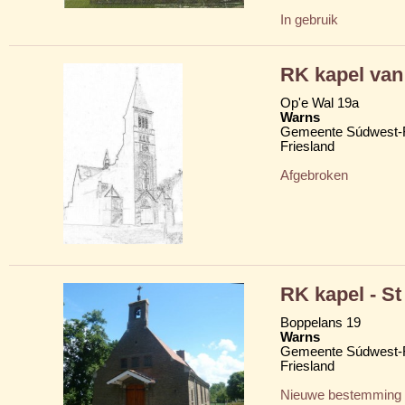
In gebruik
RK kapel va
Op'e Wal 19a
Warns
Gemeente Súdwest-F
Friesland
Afgebroken
RK kapel - St
Boppelans 19
Warns
Gemeente Súdwest-F
Friesland
Nieuwe bestemming