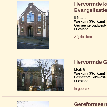
Hervormde ka
Evangelisat
It Noard
Warkum (Workum)
Gemeente Súdwest-F
Friesland
Afgebroken
Hervormde Gr
Merk 5
Warkum (Workum)
Gemeente Súdwest-F
Friesland
In gebruik
Gereformeerd