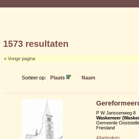
1573 resultaten
« Vorige pagina
Sorteer op:
Plaats
Naam
Gereformeer
P W Janssenweg 8
Waskemeer (Waske
Gemeente Ooststelli
Friesland
Afgebroken