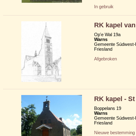
In gebruik
RK kapel va
Op'e Wal 19a
Warns
Gemeente Súdwest-F
Friesland
Afgebroken
RK kapel - St
Boppelans 19
Warns
Gemeente Súdwest-F
Friesland
Nieuwe bestemming