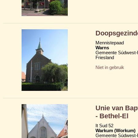
Doopsgezind
Mennistepaad
Warns
Gemeente Súdwest-F
Friesland
Niet in gebruik
Unie van Bap
- Bethel-El
It Sud 52
Warkum (Workum)
Gemeente Súdwest-F