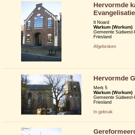
Hervormde ka
Evangelisat
It Noard
Warkum (Workum)
Gemeente Súdwest-F
Friesland
Afgebroken
Hervormde Gr
Merk 5
Warkum (Workum)
Gemeente Súdwest-F
Friesland
In gebruik
Gereformeerd