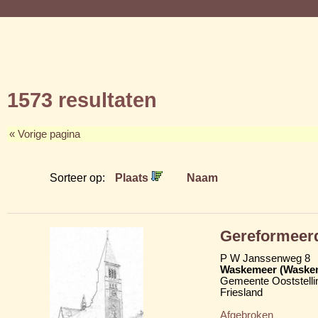
1573 resultaten
« Vorige pagina
Sorteer op:
Plaats
Naam
Gereformeer
P W Janssenweg 8
Waskemeer (Waske
Gemeente Ooststelli
Friesland
Afgebroken