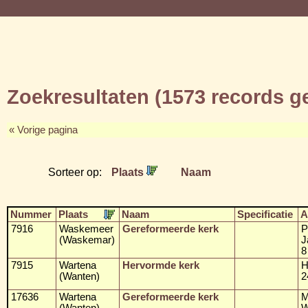
Zoekresultaten (1573 records 
« Vorige pagina
Sorteer op:
Plaats
Naam
Nummer
Plaats
Naam
Specificatie
A
7916
Waskemeer
Gereformeerde kerk
P
(Waskemar)
J
8
7915
Wartena
Hervormde kerk
H
(Wanten)
2
17636
Wartena
Gereformeerde kerk
M
(Wanten)
W