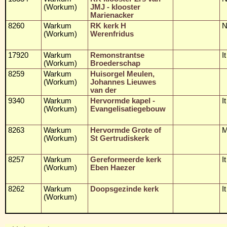
(Workum)
JMJ - klooster
Marienacker
8260
Warkum
RK kerk H
N
(Workum)
Werenfridus
17920
Warkum
Remonstrantse
I
(Workum)
Broederschap
8259
Warkum
Huisorgel Meulen,
(Workum)
Johannes Lieuwes
van der
9340
Warkum
Hervormde kapel -
I
(Workum)
Evangelisatiegebouw
8263
Warkum
Hervormde Grote of
M
(Workum)
St Gertrudiskerk
8257
Warkum
Gereformeerde kerk
I
(Workum)
Eben Haezer
8262
Warkum
Doopsgezinde kerk
I
(Workum)