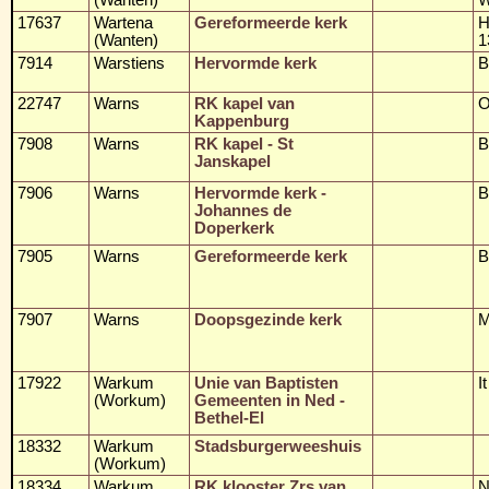
17637
Wartena
Gereformeerde kerk
H
(Wanten)
1
7914
Warstiens
Hervormde kerk
B
22747
Warns
RK kapel van
O
Kappenburg
7908
Warns
RK kapel - St
B
Janskapel
7906
Warns
Hervormde kerk -
B
Johannes de
Doperkerk
7905
Warns
Gereformeerde kerk
B
7907
Warns
Doopsgezinde kerk
M
17922
Warkum
Unie van Baptisten
I
(Workum)
Gemeenten in Ned -
Bethel-El
18332
Warkum
Stadsburgerweeshuis
(Workum)
18334
Warkum
RK klooster Zrs van
N