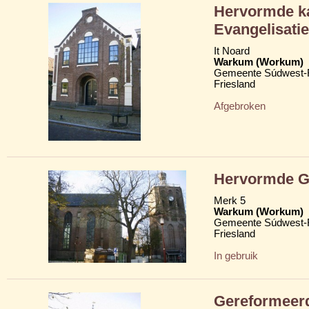
Hervormde ka
Evangelisat
It Noard
Warkum (Workum)
Gemeente Súdwest-F
Friesland
Afgebroken
Hervormde Gr
Merk 5
Warkum (Workum)
Gemeente Súdwest-F
Friesland
In gebruik
Gereformeerd