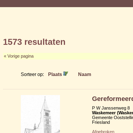
1573 resultaten
« Vorige pagina
Sorteer op:
Plaats
Naam
Gereformeer
P W Janssenweg 8
Waskemeer (Waske
Gemeente Ooststelli
Friesland
Afgebroken