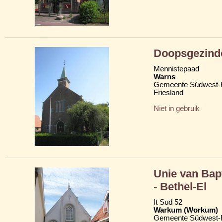
Doopsgezind
Mennistepaad
Warns
Gemeente Súdwest-F
Friesland
Niet in gebruik
Unie van Bap
- Bethel-El
It Sud 52
Warkum (Workum)
Gemeente Súdwest-F