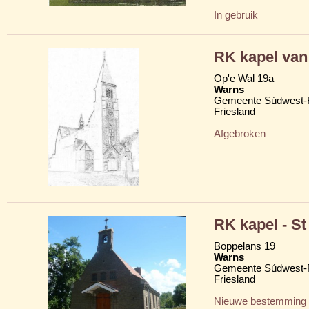
In gebruik
RK kapel va
Op'e Wal 19a
Warns
Gemeente Súdwest-F
Friesland
Afgebroken
RK kapel - St
Boppelans 19
Warns
Gemeente Súdwest-F
Friesland
Nieuwe bestemming