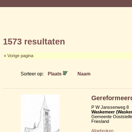
1573 resultaten
« Vorige pagina
Sorteer op:
Plaats
Naam
Gereformeer
P W Janssenweg 8
Waskemeer (Waske
Gemeente Ooststelli
Friesland
Afgebroken