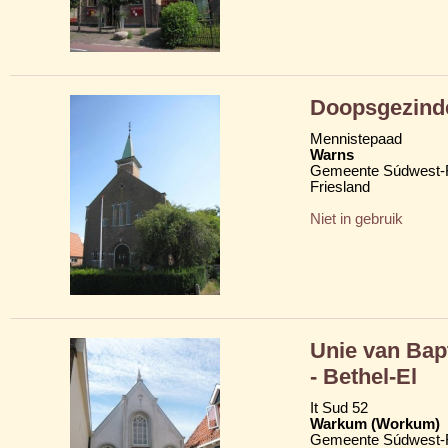
Doopsgezind
Mennistepaad
Warns
Gemeente Súdwest-F
Friesland
Niet in gebruik
Unie van Bap
- Bethel-El
It Sud 52
Warkum (Workum)
Gemeente Súdwest-F