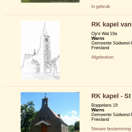
In gebruik
RK kapel va
Op'e Wal 19a
Warns
Gemeente Súdwest-F
Friesland
Afgebroken
RK kapel - St
Boppelans 19
Warns
Gemeente Súdwest-F
Friesland
Nieuwe bestemming