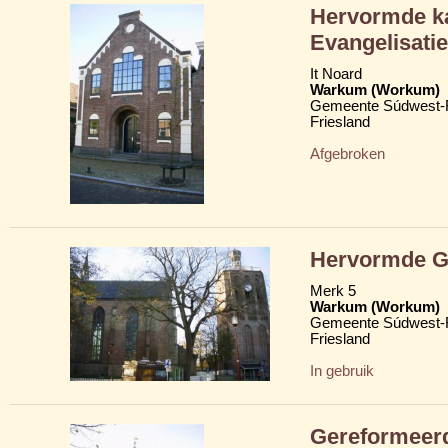
Hervormde ka
Evangelisat
It Noard
Warkum (Workum)
Gemeente Súdwest-F
Friesland
Afgebroken
Hervormde Gr
Merk 5
Warkum (Workum)
Gemeente Súdwest-F
Friesland
In gebruik
Gereformeerd