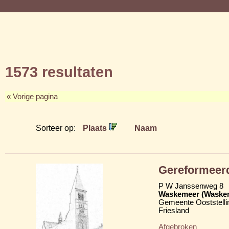
1573 resultaten
« Vorige pagina
Sorteer op:
Plaats
Naam
Gereformeer
P W Janssenweg 8
Waskemeer (Waske
Gemeente Ooststelli
Friesland
Afgebroken