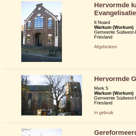
Hervormde ka
Evangelisat
It Noard
Warkum (Workum)
Gemeente Súdwest-F
Friesland
Afgebroken
Hervormde Gr
Merk 5
Warkum (Workum)
Gemeente Súdwest-F
Friesland
In gebruik
Gereformeerd