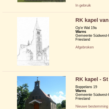
In gebruik
RK kapel va
Op'e Wal 19a
Warns
Gemeente Súdwest-F
Friesland
Afgebroken
RK kapel - St
Boppelans 19
Warns
Gemeente Súdwest-F
Friesland
Nieuwe bestemming