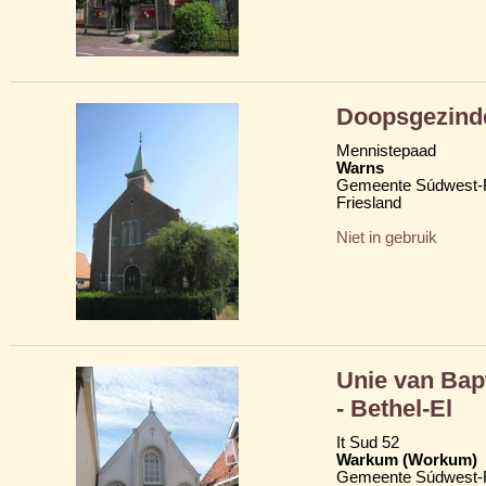
Doopsgezind
Mennistepaad
Warns
Gemeente Súdwest-F
Friesland
Niet in gebruik
Unie van Bap
- Bethel-El
It Sud 52
Warkum (Workum)
Gemeente Súdwest-F