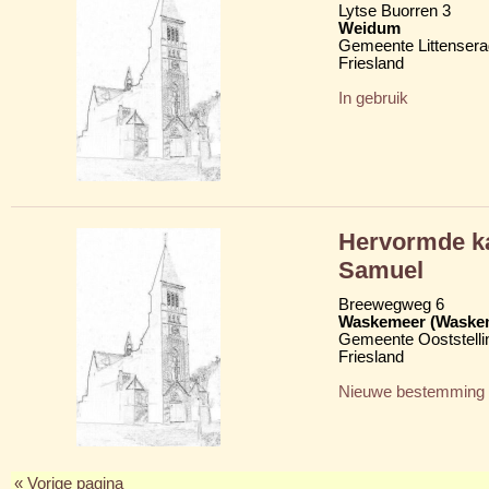
Lytse Buorren 3
Weidum
Gemeente Littensera
Friesland
In gebruik
Hervormde ka
Samuel
Breewegweg 6
Waskemeer (Waske
Gemeente Ooststelli
Friesland
Nieuwe bestemming
« Vorige pagina