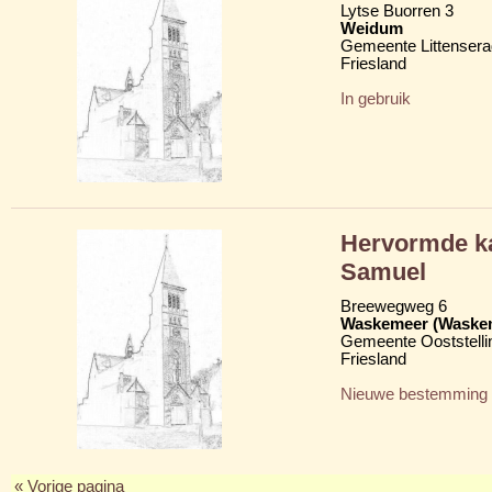
Lytse Buorren 3
Weidum
Gemeente Littensera
Friesland
In gebruik
Hervormde ka
Samuel
Breewegweg 6
Waskemeer (Waske
Gemeente Ooststelli
Friesland
Nieuwe bestemming
« Vorige pagina