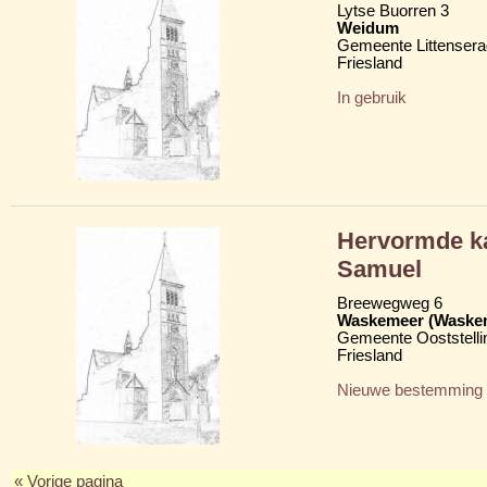
Lytse Buorren 3
Weidum
Gemeente Littensera
Friesland
In gebruik
Hervormde ka
Samuel
Breewegweg 6
Waskemeer (Waske
Gemeente Ooststelli
Friesland
Nieuwe bestemming
« Vorige pagina