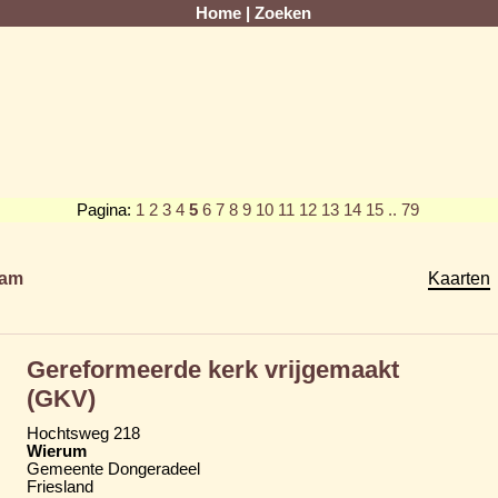
Home
|
Zoeken
Pagina:
1
2
3
4
5
6
7
8
9
10
11
12
13
14
15
.. 79
am
Kaarten
Gereformeerde kerk vrijgemaakt
(GKV)
Hochtsweg 218
Wierum
Gemeente Dongeradeel
Friesland