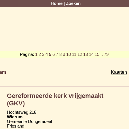
Home
|
Zoeken
Pagina:
1
2
3
4
5
6
7
8
9
10
11
12
13
14
15
.. 79
am
Kaarten
Gereformeerde kerk vrijgemaakt
(GKV)
Hochtsweg 218
Wierum
Gemeente Dongeradeel
Friesland