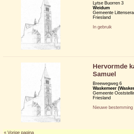
Lytse Buorren 3
Weidum
Gemeente Littensera
Friesland
In gebruik
Hervormde ka
Samuel
Breewegweg 6
Waskemeer (Waske
Gemeente Ooststelli
Friesland
Nieuwe bestemming
« Vorige pagina