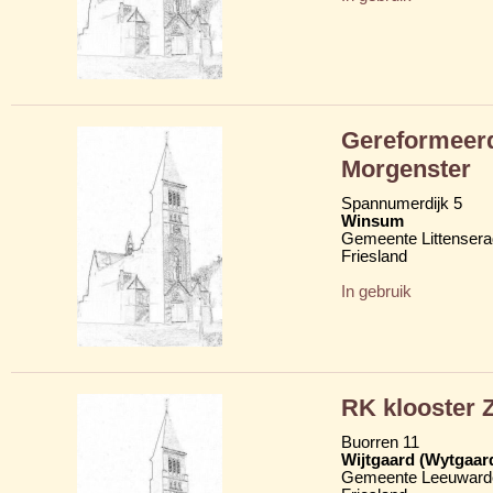
Gereformeerd
Morgenster
Spannumerdijk 5
Winsum
Gemeente Littensera
Friesland
In gebruik
RK klooster Z
Buorren 11
Wijtgaard (Wytgaar
Gemeente Leeuward