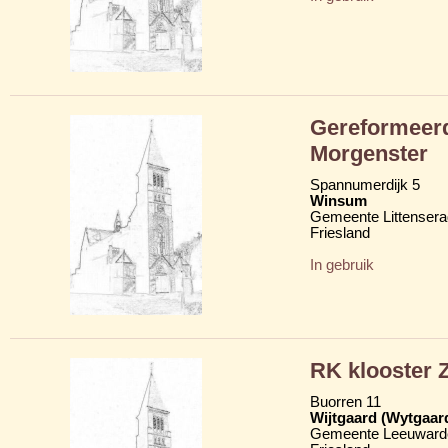
Gereformeerd
Morgenster
Spannumerdijk 5
Winsum
Gemeente Littensera
Friesland
In gebruik
RK klooster Z
Buorren 11
Wijtgaard (Wytgaar
Gemeente Leeuward