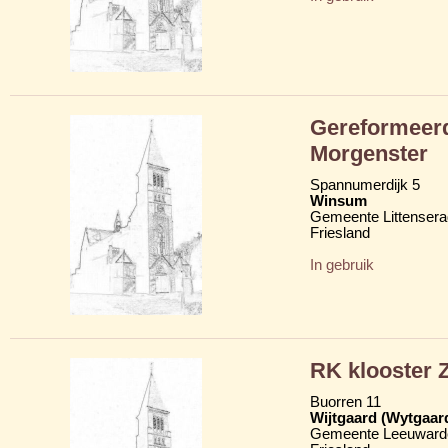
Gereformeerd
Morgenster
Spannumerdijk 5
Winsum
Gemeente Littensera
Friesland
In gebruik
RK klooster Z
Buorren 11
Wijtgaard (Wytgaar
Gemeente Leeuward