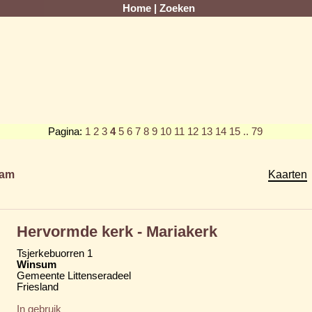
Home
|
Zoeken
Pagina:
1
2
3
4
5
6
7
8
9
10
11
12
13
14
15
.. 79
am
Kaarten
Hervormde kerk - Mariakerk
Tsjerkebuorren 1
Winsum
Gemeente Littenseradeel
Friesland
In gebruik