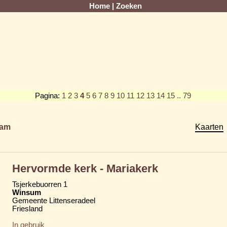
Home
|
Zoeken
Pagina:
1
2
3
4
5
6
7
8
9
10
11
12
13
14
15
.. 79
am
Kaarten
Hervormde kerk - Mariakerk
Tsjerkebuorren 1
Winsum
Gemeente Littenseradeel
Friesland
In gebruik