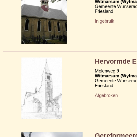
Witmarsum (Wytma
Gemeente Wunserad
Friesland
In gebruik
Hervormde Ev
Molenweg 9
Witmarsum (Wytma
Gemeente Wunserad
Friesland
Afgebroken
Gereformeer