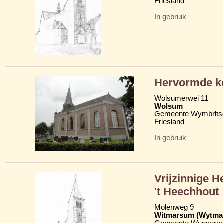
Friesland
In gebruik
Hervormde ke
Wolsumerwei 11
Wolsum
Gemeente Wymbritse
Friesland
In gebruik
Vrijzinnige 
't Heechhout
Molenweg 9
Witmarsum (Wytma
Gemeente Wunserad