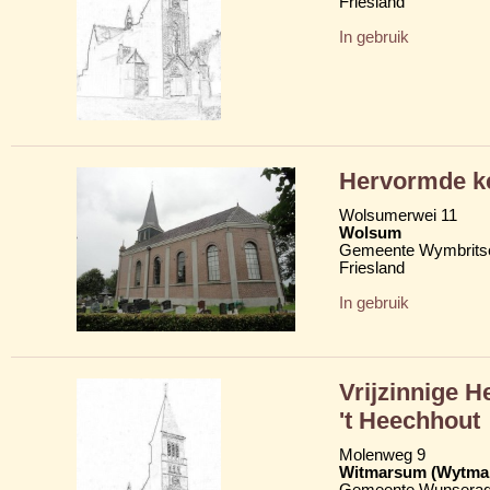
Friesland
In gebruik
Hervormde ke
Wolsumerwei 11
Wolsum
Gemeente Wymbritse
Friesland
In gebruik
Vrijzinnige 
't Heechhout
Molenweg 9
Witmarsum (Wytma
Gemeente Wunserad