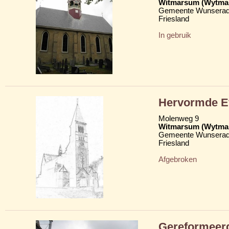
Witmarsum (Wytma
Gemeente Wunserad
Friesland
In gebruik
Hervormde Ev
Molenweg 9
Witmarsum (Wytma
Gemeente Wunserad
Friesland
Afgebroken
Gereformeer