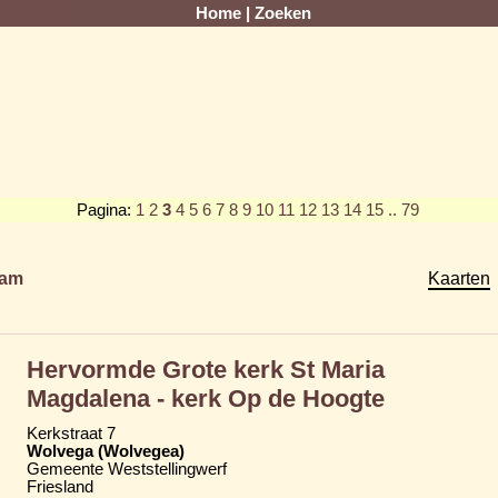
Home
|
Zoeken
Pagina:
1
2
3
4
5
6
7
8
9
10
11
12
13
14
15
.. 79
am
Kaarten
Hervormde Grote kerk St Maria
Magdalena - kerk Op de Hoogte
Kerkstraat 7
Wolvega (Wolvegea)
Gemeente Weststellingwerf
Friesland