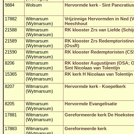
9884
Wolsum
Hervormde kerk - Sint Pancratiu
17882
Witmarsum
Vrijzinnige Hervormden in Ned (VV
(Wytmarsum)
Heechhout
21588
Witmarsum
RK klooster Zrs van Liefde (Schij
(Wytmarsum)
21589
Witmarsum
RK klooster Zrs Redemptoristin
(Wytmarsum)
(OssR)
21590
Witmarsum
RK klooster Redemptoristen (CS
(Wytmarsum)
8206
Witmarsum
RK klooster Augustijnen (OSA; 
(Wytmarsum)
Sint Nicolaas van Tolentijn
15365
Witmarsum
RK kerk H Nicolaas van Tolentijn
(Wytmarsum)
8207
Witmarsum
Hervormde kerk - Koepelkerk
(Wytmarsum)
8205
Witmarsum
Hervormde Evangelisatie
(Wytmarsum)
17881
Witmarsum
Gereformeerde kerk De Hoekste
(Wytmarsum)
17883
Witmarsum
Gereformeerde kerk
(Wytmarsum)