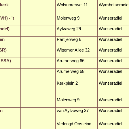
skerk
Wolsumerwei 11
Wymbritseradie
H) - 't
Molenweg 9
Wunseradiel
ndel)
Aylvaweg 29
Wunseradiel
nen
Partijerweg 6
Wunseradiel
SR)
Wittemer Allee 32
Wunseradiel
OESA) -
Arumerweg 66
Wunseradiel
Arumerweg 68
Wunseradiel
Kerkplein 2
Wunseradiel
Molenweg 9
Wunseradiel
en
van Aylvaweg 37
Wunseradiel
Verlengd Oosteind
Wunseradiel