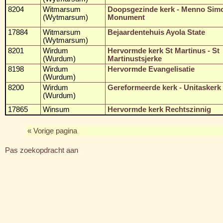
8204
Witmarsum
Doopsgezinde kerk - Menno Sim
(Wytmarsum)
Monument
17884
Witmarsum
Bejaardentehuis Ayola State
(Wytmarsum)
8201
Wirdum
Hervormde kerk St Martinus - St
(Wurdum)
Martinustsjerke
8198
Wirdum
Hervormde Evangelisatie
(Wurdum)
8200
Wirdum
Gereformeerde kerk - Unitaskerk
(Wurdum)
17865
Winsum
Hervormde kerk Rechtszinnig
« Vorige pagina
Pas zoekopdracht aan