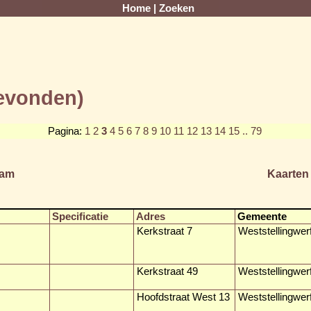
Home
|
Zoeken
gevonden)
Pagina:
1
2
3
4
5
6
7
8
9
10
11
12
13
14
15
.. 79
am
Kaarten
Specificatie
Adres
Gemeente
Kerkstraat 7
Weststellingwer
Kerkstraat 49
Weststellingwer
Hoofdstraat West 13
Weststellingwer