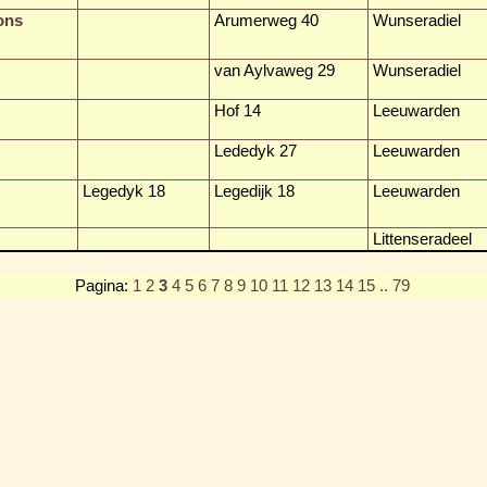
ons
Arumerweg 40
Wunseradiel
van Aylvaweg 29
Wunseradiel
Hof 14
Leeuwarden
Lededyk 27
Leeuwarden
Legedyk 18
Legedijk 18
Leeuwarden
Littenseradeel
Pagina:
1
2
3
4
5
6
7
8
9
10
11
12
13
14
15
.. 79