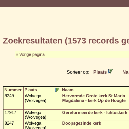
Zoekresultaten (1573 records 
« Vorige pagina
Sorteer op:
Plaats
Na
Nummer
Plaats
Naam
8249
Wolvega
Hervormde Grote kerk St Maria
(Wolvegea)
Magdalena - kerk Op de Hoogte
17917
Wolvega
Gereformeerde kerk - Ichtuskerk
(Wolvegea)
8247
Wolvega
Doopsgezinde kerk
(Wolvegea)