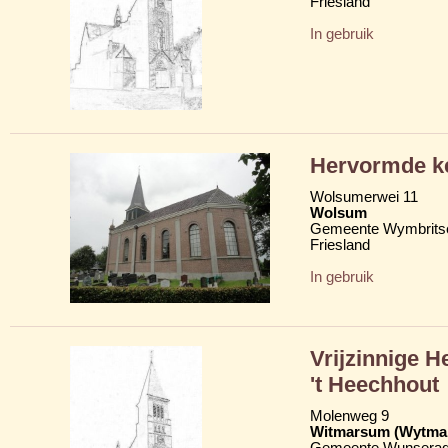
Friesland
In gebruik
Hervormde ke
Wolsumerwei 11
Wolsum
Gemeente Wymbritse
Friesland
In gebruik
Vrijzinnige 
't Heechhout
Molenweg 9
Witmarsum (Wytma
Gemeente Wunserad