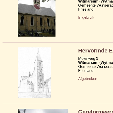
Witmarsum (Wytma
Gemeente Wunserad
Friesland
In gebruik
Hervormde Ev
Molenweg 9
Witmarsum (Wytma
Gemeente Wunserad
Friesland
Afgebroken
Gereformeer