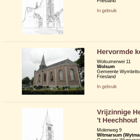
Friesland
In gebruik
Hervormde ke
Wolsumerwei 11
Wolsum
Gemeente Wymbritse
Friesland
In gebruik
Vrijzinnige 
't Heechhout
Molenweg 9
Witmarsum (Wytma
Gemeente Wunserad