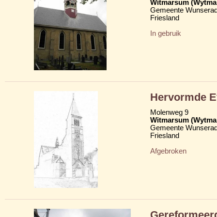
Witmarsum (Wytma
Gemeente Wunserad
Friesland
In gebruik
Hervormde Ev
Molenweg 9
Witmarsum (Wytma
Gemeente Wunserad
Friesland
Afgebroken
Gereformeer