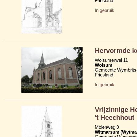
Friesland
In gebruik
Hervormde ke
Wolsumerwei 11
Wolsum
Gemeente Wymbritse
Friesland
In gebruik
Vrijzinnige 
't Heechhout
Molenweg 9
Witmarsum (Wytma
Gemeente Wunserad