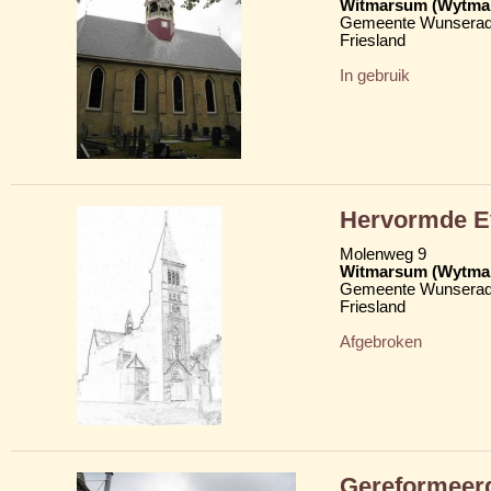
Witmarsum (Wytma
Gemeente Wunserad
Friesland
In gebruik
Hervormde Ev
Molenweg 9
Witmarsum (Wytma
Gemeente Wunserad
Friesland
Afgebroken
Gereformeer