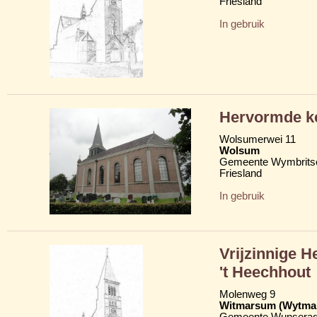
Friesland
In gebruik
Hervormde ke
Wolsumerwei 11
Wolsum
Gemeente Wymbritse
Friesland
In gebruik
Vrijzinnige 
't Heechhout
Molenweg 9
Witmarsum (Wytma
Gemeente Wunserad