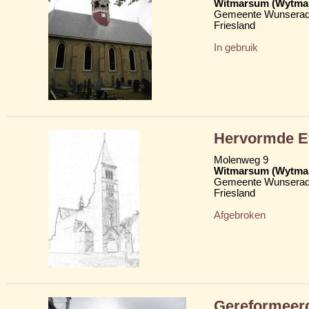
Witmarsum (Wytma
Gemeente Wunserad
Friesland
In gebruik
Hervormde Ev
Molenweg 9
Witmarsum (Wytma
Gemeente Wunserad
Friesland
Afgebroken
Gereformeer