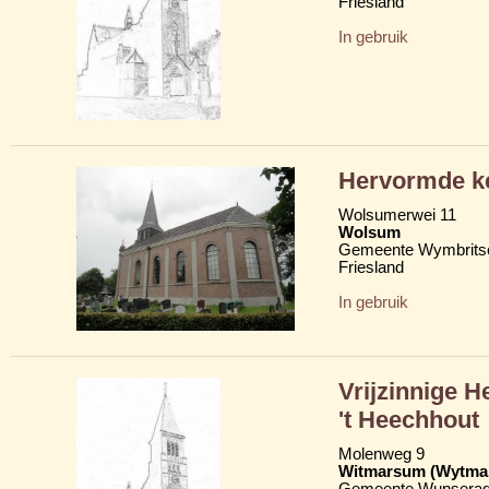
Friesland
In gebruik
Hervormde ke
Wolsumerwei 11
Wolsum
Gemeente Wymbritse
Friesland
In gebruik
Vrijzinnige 
't Heechhout
Molenweg 9
Witmarsum (Wytma
Gemeente Wunserad