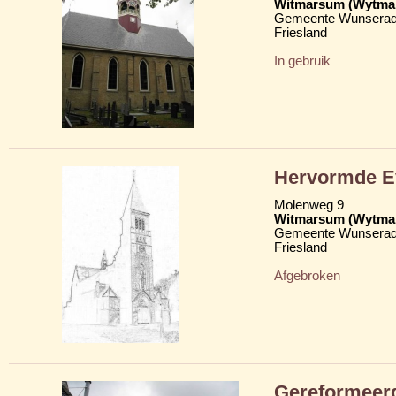
Witmarsum (Wytma
Gemeente Wunserad
Friesland
In gebruik
Hervormde Ev
Molenweg 9
Witmarsum (Wytma
Gemeente Wunserad
Friesland
Afgebroken
Gereformeer