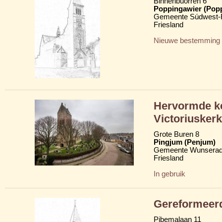
Binnenbuorren 6
Poppingawier (Pop
Gemeente Súdwest-F
Friesland
Nieuwe bestemming
Hervormde ker
Victoriuskerk
Grote Buren 8
Pingjum (Penjum)
Gemeente Wunserad
Friesland
In gebruik
Gereformeer
Pibemalaan 11