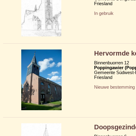
Friesland
In gebruik
Hervormde k
Binnenbuorren 12
Poppingawier (Pop
Gemeente Súdwest-F
Friesland
Nieuwe bestemming
Doopsgezind