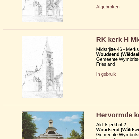
Afgebroken
RK kerk H Mi
Midstrjitte 46 • Merkst
Woudsend (Wâldsei
Gemeente Wymbritse
Friesland
In gebruik
Hervormde ke
Ald Tsjerkhof 2
Woudsend (Wâldsei
Gemeente Wymbritse