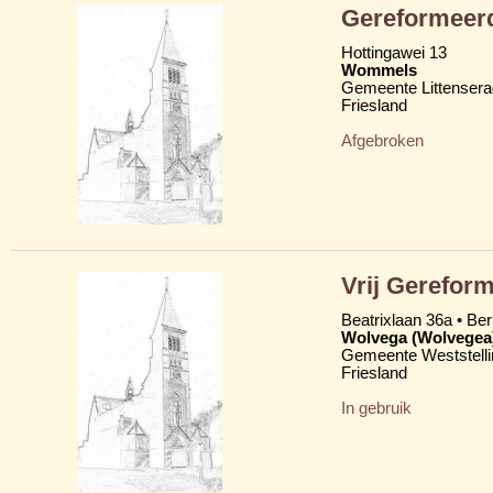
Gereformeerd
Hottingawei 13
Wommels
Gemeente Littensera
Friesland
Afgebroken
Vrij Gereform
Beatrixlaan 36a • Be
Wolvega (Wolvegea
Gemeente Weststelli
Friesland
In gebruik