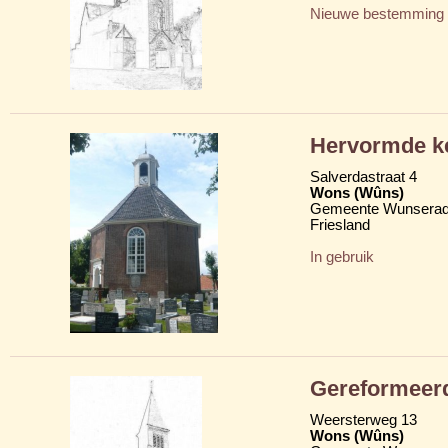
Nieuwe bestemming
Hervormde k
Salverdastraat 4
Wons (Wûns)
Gemeente Wunserad
Friesland
In gebruik
Gereformeer
Weersterweg 13
Wons (Wûns)