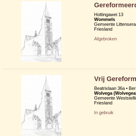
Gereformeerd
Hottingawei 13
Wommels
Gemeente Littensera
Friesland
Afgebroken
Vrij Gereform
Beatrixlaan 36a • Be
Wolvega (Wolvegea
Gemeente Weststelli
Friesland
In gebruik