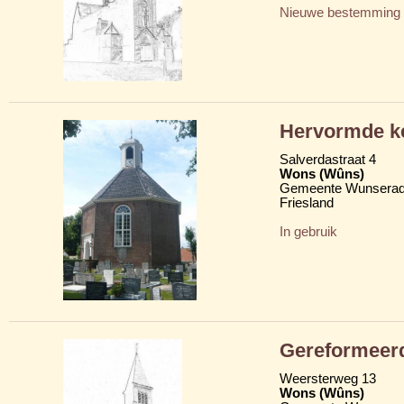
Nieuwe bestemming
Hervormde k
Salverdastraat 4
Wons (Wûns)
Gemeente Wunserad
Friesland
In gebruik
Gereformeer
Weersterweg 13
Wons (Wûns)