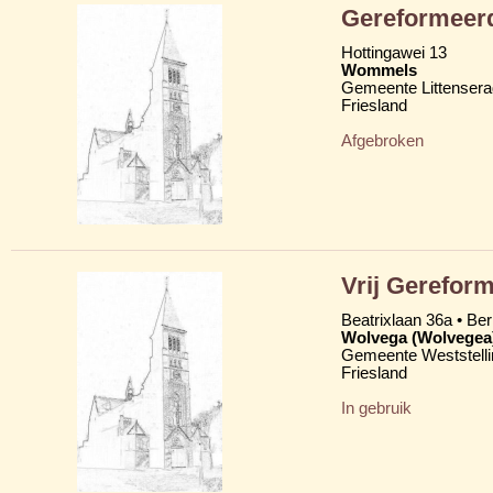
Gereformeerd
Hottingawei 13
Wommels
Gemeente Littensera
Friesland
Afgebroken
Vrij Gereform
Beatrixlaan 36a • Be
Wolvega (Wolvegea
Gemeente Weststelli
Friesland
In gebruik