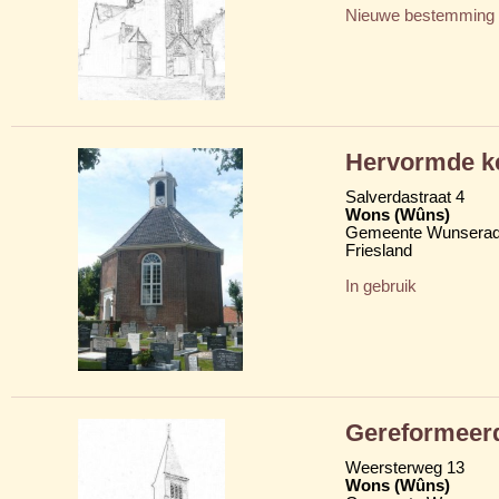
Nieuwe bestemming
Hervormde k
Salverdastraat 4
Wons (Wûns)
Gemeente Wunserad
Friesland
In gebruik
Gereformeer
Weersterweg 13
Wons (Wûns)