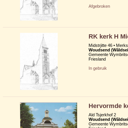
Afgebroken
RK kerk H Mi
Midstrjitte 46 • Merkst
Woudsend (Wâldsei
Gemeente Wymbritse
Friesland
In gebruik
Hervormde ke
Ald Tsjerkhof 2
Woudsend (Wâldsei
Gemeente Wymbritse