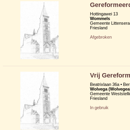
Gereformeerd
Hottingawei 13
Wommels
Gemeente Littensera
Friesland
Afgebroken
Vrij Gereform
Beatrixlaan 36a • Be
Wolvega (Wolvegea
Gemeente Weststelli
Friesland
In gebruik