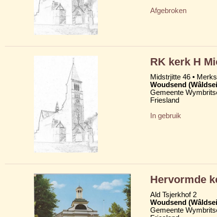
Afgebroken
RK kerk H Mi
Midstrjitte 46 • Merkst
Woudsend (Wâldsei
Gemeente Wymbritse
Friesland
In gebruik
Hervormde ke
Ald Tsjerkhof 2
Woudsend (Wâldsei
Gemeente Wymbritse