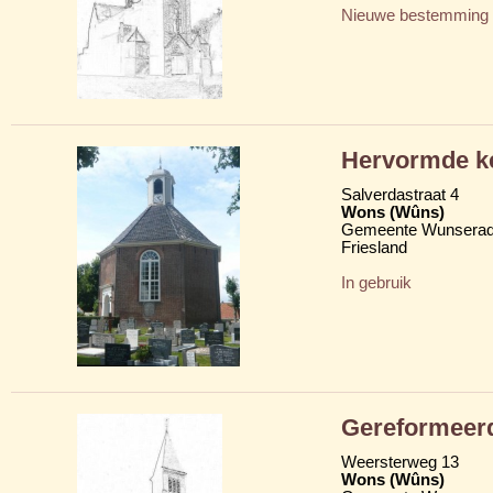
Nieuwe bestemming
Hervormde k
Salverdastraat 4
Wons (Wûns)
Gemeente Wunserad
Friesland
In gebruik
Gereformeer
Weersterweg 13
Wons (Wûns)