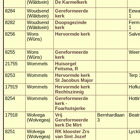
(Wâldsein)
De Karmelkerk
8284
Woudsend
Gereformeerde
Eewal
(Wâldsein)
kerk
1
8282
Woudsend
Doopsgezinde
Ferm
(Wâldsein)
kerk
1
8256
Wons
Hervormde kerk
Salve
(Wûns)
8255
Wons
Gereformeerde
Weer
(Wûns)
kerk
21755
Wommels
Huisorgel
Feitsma, R
8253
Wommels
Hervormde kerk
Terp 
St Jacobus Major
17919
Wommels
Hervormde kerk
Hofk
Rechtszinnig
8254
Wommels
Gereformeerde
Hotti
kerk -
Foarhutsjerke
17918
Wolvega
Vrij
Bernhardlaan
Beatr
(Wolvegea)
Gereformeerde
3
kerk De Mirt
8251
Wolvega
RK klooster Zrs
Lyck
(Wolvegea)
van Sint Jozef