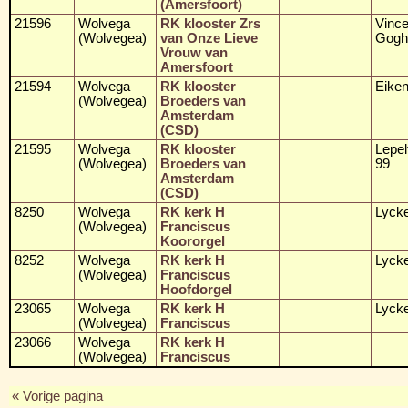
(Amersfoort)
21596
Wolvega
RK klooster Zrs
Vince
(Wolvegea)
van Onze Lieve
Goghs
Vrouw van
Amersfoort
21594
Wolvega
RK klooster
Eiken
(Wolvegea)
Broeders van
Amsterdam
(CSD)
21595
Wolvega
RK klooster
Lepel
(Wolvegea)
Broeders van
99
Amsterdam
(CSD)
8250
Wolvega
RK kerk H
Lyck
(Wolvegea)
Franciscus
Koororgel
8252
Wolvega
RK kerk H
Lyck
(Wolvegea)
Franciscus
Hoofdorgel
23065
Wolvega
RK kerk H
Lyck
(Wolvegea)
Franciscus
23066
Wolvega
RK kerk H
(Wolvegea)
Franciscus
« Vorige pagina