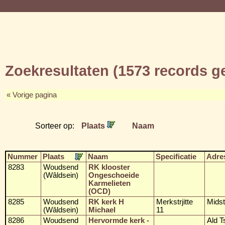
Zoekresultaten (1573 records 
« Vorige pagina
Sorteer op:
Plaats
Naam
Nummer
Plaats
Naam
Specificatie
Adre
8283
Woudsend
RK klooster
(Wâldsein)
Ongeschoeide
Karmelieten
(OCD)
8285
Woudsend
RK kerk H
Merkstrjitte
Midstr
(Wâldsein)
Michael
11
8286
Woudsend
Hervormde kerk -
Ald T