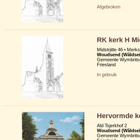
Afgebroken
RK kerk H Mi
Midstrjitte 46 • Merkst
Woudsend (Wâldsei
Gemeente Wymbritse
Friesland
In gebruik
Hervormde ke
Ald Tsjerkhof 2
Woudsend (Wâldsei
Gemeente Wymbritse