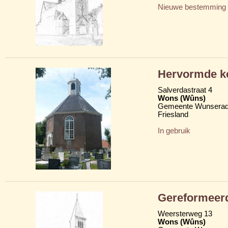
Nieuwe bestemming
Hervormde k
Salverdastraat 4
Wons (Wûns)
Gemeente Wunserad
Friesland
In gebruik
Gereformeer
Weersterweg 13
Wons (Wûns)