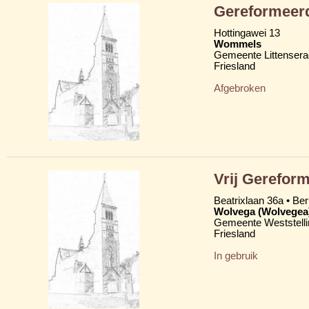
Gereformeerd
Hottingawei 13
Wommels
Gemeente Littensera
Friesland
Afgebroken
Vrij Gereform
Beatrixlaan 36a • Be
Wolvega (Wolvegea
Gemeente Weststelli
Friesland
In gebruik