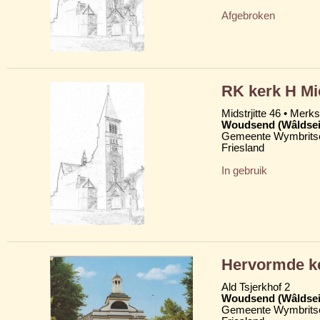
Afgebroken
RK kerk H Mi
Midstrjitte 46 • Merkst
Woudsend (Wâldsei
Gemeente Wymbritse
Friesland
In gebruik
Hervormde ke
Ald Tsjerkhof 2
Woudsend (Wâldsei
Gemeente Wymbritse