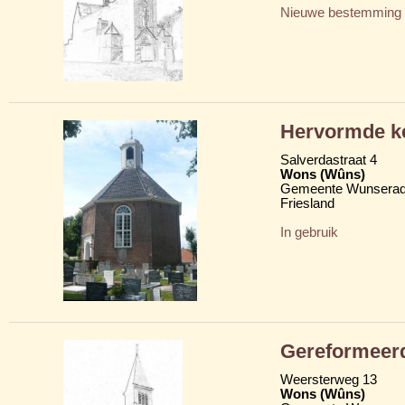
Nieuwe bestemming
Hervormde k
Salverdastraat 4
Wons (Wûns)
Gemeente Wunserad
Friesland
In gebruik
Gereformeer
Weersterweg 13
Wons (Wûns)