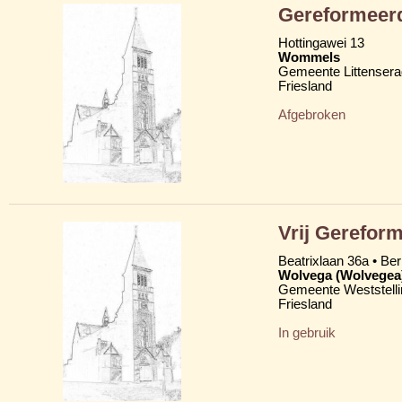
Gereformeerd
Hottingawei 13
Wommels
Gemeente Littensera
Friesland
Afgebroken
Vrij Gereform
Beatrixlaan 36a • Be
Wolvega (Wolvegea
Gemeente Weststelli
Friesland
In gebruik