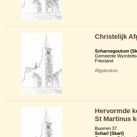
Christelijk A
Scharnegoutum (S
Gemeente Wymbritse
Friesland
Afgebroken
Hervormde ke
St Martinus k
Buorren 37
Scharl (Skarl)