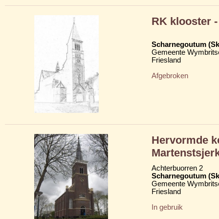
RK klooster -
Scharnegoutum (S
Gemeente Wymbritse
Friesland
Afgebroken
Hervormde ke
Martenstsjer
Achterbuorren 2
Scharnegoutum (S
Gemeente Wymbritse
Friesland
In gebruik