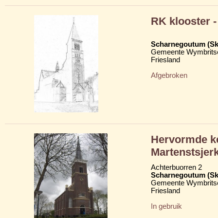
RK klooster -
Scharnegoutum (S
Gemeente Wymbritse
Friesland
Afgebroken
Hervormde ke
Martenstsjer
Achterbuorren 2
Scharnegoutum (S
Gemeente Wymbritse
Friesland
In gebruik