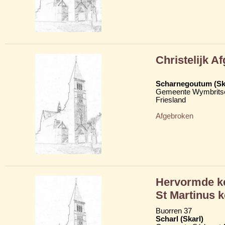
Christelijk A
Scharnegoutum (S
Gemeente Wymbritse
Friesland
Afgebroken
Hervormde ke
St Martinus k
Buorren 37
Scharl (Skarl)