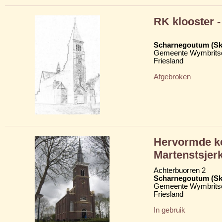
RK klooster -
Scharnegoutum (S
Gemeente Wymbritse
Friesland
Afgebroken
Hervormde ke
Martenstsjer
Achterbuorren 2
Scharnegoutum (S
Gemeente Wymbritse
Friesland
In gebruik