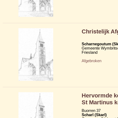
Christelijk A
Scharnegoutum (S
Gemeente Wymbritse
Friesland
Afgebroken
Hervormde ke
St Martinus k
Buorren 37
Scharl (Skarl)