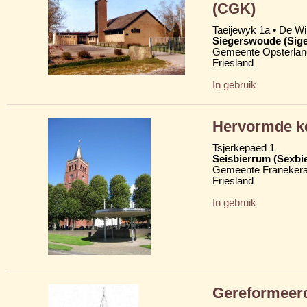
(CGK)
Taeijewyk 1a • De Wi
Siegerswoude (Sig
Gemeente Opsterlan
Friesland
In gebruik
Hervormde ke
Tsjerkepaed 1
Seisbierrum (Sexbi
Gemeente Franekera
Friesland
In gebruik
Gereformeerd