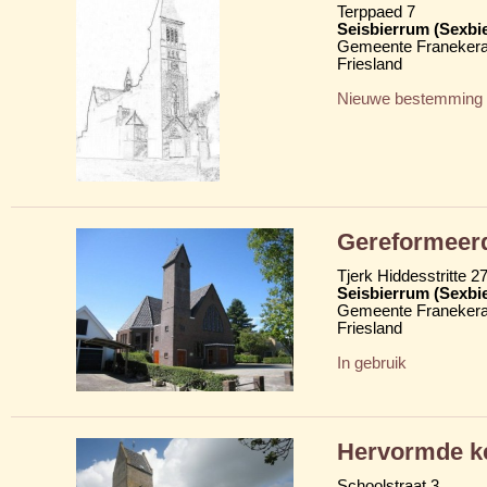
Terppaed 7
Seisbierrum (Sexbi
Gemeente Franekera
Friesland
Nieuwe bestemming
Gereformeerd
Tjerk Hiddesstritte 2
Seisbierrum (Sexbi
Gemeente Franekera
Friesland
In gebruik
Hervormde k
Schoolstraat 3